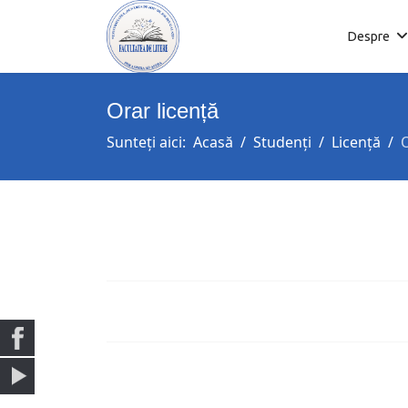
Despre
Orar licență
Sunteți aici:
Acasă
Studenți
Licență
O