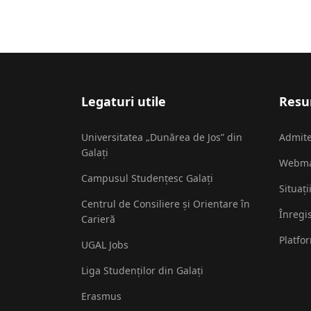
Legaturi utile
Resur
Universitatea „Dunărea de Jos” din
Admit
Galați
Webma
Campusul Studențesc Galați
Situați
Centrul de Consiliere și Orientare în
Înregi
Carieră
Platfo
UGAL Jobs
Liga Studenților din Galați
Erasmus