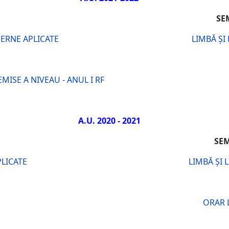
STRUL I
S
DERNE APLICATE
LIMBĂ ȘI
ISE A NIVEAU - ANUL I RF
A.U. 2020 - 2021
STRUL I
SEM
PLICATE
LIMBĂ ȘI 
ORAR 