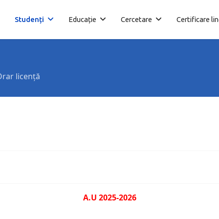
Studenți
Educație
Cercetare
Certificare li
rar licență
A.U 2025-2026