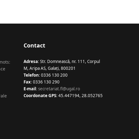
Contact
Adresa
: Str. Domnească, nr. 111, Corpul
 mots:
M, Aripa AS, Galaţi, 800201
nce
Telefon
: 0336 130 200
Fax
: 0336 130 290
E-mail
:
secretariat.fl@ugal.ro
rale
Coordonate GPS
: 45.447194, 28.052765