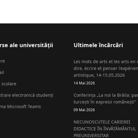
se ale universității
Ultimele încărcări
ere
Les mots de arts et les arts en
dire, écrire et penser l'expérie
il
artistique, 14-15.05.2026
14 Mai 2026
i scolare
strare electronică studenți
Conferința „La noi la Brăila: pa
turcești în expresii românești”
rma Microsoft Teams
09 Mai 2026
NECUNOSCUTELE CARIEREI
DIDACTICE ÎN ÎNVĂȚĂMÂNTUL
PREUNIVERSITAR