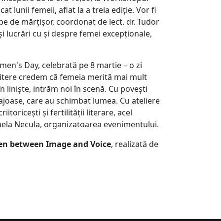
cat lunii femeii, aflat la a treia ediție. Vor fi
mpe de mărțișor, coordonat de lect. dr. Tudor
și lucrări cu și despre femei excepționale,
men's Day, celebrată pe 8 martie – o zi
 Litere credem că femeia merită mai mult
n liniște, intrăm noi în scenă. Cu povești
urajoase, care au schimbat lumea. Cu ateliere
ricești și fertilității literare, acel
Mihaela Necula, organizatoarea evenimentului.
en between Image and Voice
, realizată de