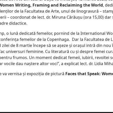
- Women Writing, Framing and Reclaiming the World
, dedi
tudenților de la Facultatea de Arte, unul de linogravură – sta
terii – coordonat de lect. dr. Miruna Cărăușu (ora 15,00) dar 
adre didactice.
imp, o lună dedicată femeilor, pornind de la International Wo
a conferința femeilor de la Copenhaga. Dar la Facultatea de
 zilei de 8 martie începe să se așeze și orașul intră din nou î
efac universuri feminine. Cu literatură cu și despre femei c
ntru frumos. Un moment dedicat femeii, iubirii, revoltei scriito
iar vocile dau naștere altor voci”, a explicat lect. dr. Lidia 
e va vernisa și expoziția de pictură
Faces that Speak: Wom