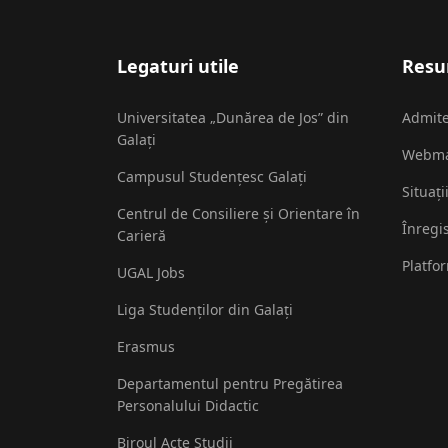
Legaturi utile
Resur
Universitatea „Dunărea de Jos” din
Admit
Galați
Webma
Campusul Studențesc Galați
Situați
Centrul de Consiliere și Orientare în
Înregi
Carieră
Platfo
UGAL Jobs
Liga Studenților din Galați
Erasmus
Departamentul pentru Pregătirea
Personalului Didactic
Biroul Acte Studii