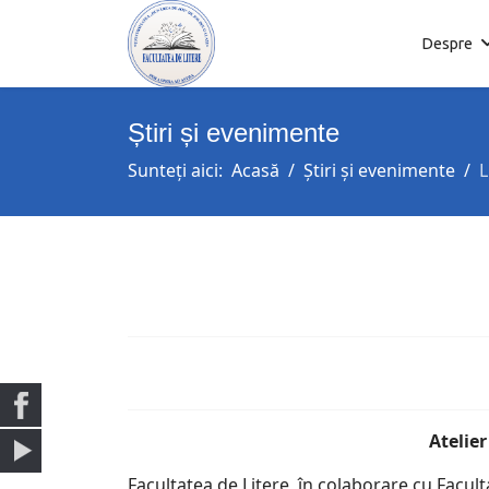
Despre
Știri și evenimente
Sunteți aici:
Acasă
Știri și evenimente
L
Atelier d
Facultatea de Litere, în colaborare cu Facult