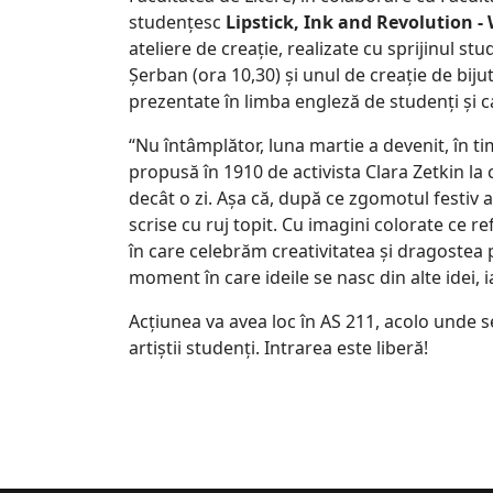
studențesc
Lipstick, Ink and Revolution 
ateliere de creație, realizate cu sprijinul s
Șerban (ora 10,30) și unul de creație de biju
prezentate în limba engleză de studenți și c
“Nu întâmplător, luna martie a devenit, în t
propusă în 1910 de activista Clara Zetkin l
decât o zi. Așa că, după ce zgomotul festiv al
scrise cu ruj topit. Cu imagini colorate ce r
în care celebrăm creativitatea și dragostea pe
moment în care ideile se nasc din alte idei, 
Acțiunea va avea loc în AS 211, acolo unde s
artiștii studenți. Intrarea este liberă!