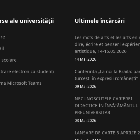
se ale universității
Ultimele încărcări
ere
Les mots de arts et les arts en
dire, écrire et penser l'expérie
il
artistique, 14-15.05.2026
14 Mai 2026
i scolare
strare electronică studenți
Conferința „La noi la Brăila: pa
turcești în expresii românești”
rma Microsoft Teams
09 Mai 2026
NECUNOSCUTELE CARIEREI
DIDACTICE ÎN ÎNVĂȚĂMÂNTUL
PREUNIVERSITAR
03 Mai 2026
LANSARE DE CARTE 3 APRILIE 