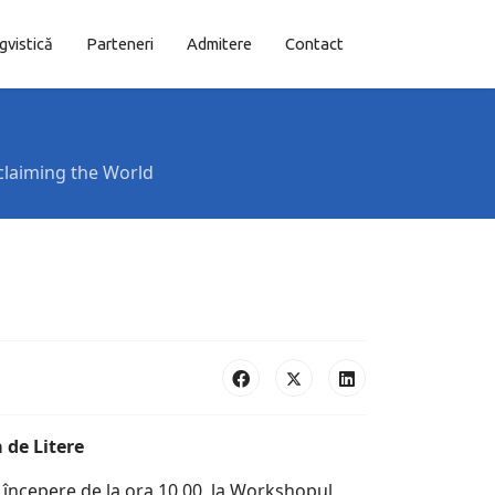
ngvistică
Parteneri
Admitere
Contact
claiming the World
 de Litere
u începere de la ora 10,00, la Workshopul