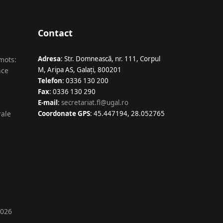
Contact
Adresa
: Str. Domnească, nr. 111, Corpul
 mots:
M, Aripa AS, Galaţi, 800201
nce
Telefon
: 0336 130 200
Fax
: 0336 130 290
E-mail
:
secretariat.fl@ugal.ro
rale
Coordonate GPS
: 45.447194, 28.052765
2026