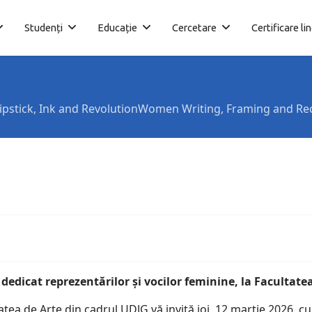
Studenți
Educație
Cercetare
Certificare li
ipstick, Ink and RevolutionWomen Writing, Framing and Re
edicat reprezentărilor și vocilor feminine, la Facultatea
atea de Arte din cadrul UDJG vă invită joi, 12 martie 2026, c